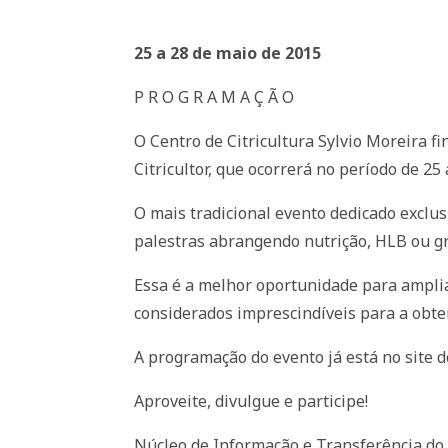
25 a 28 de maio de 2015
P R O G R A M A Ç Ã O
O Centro de Citricultura Sylvio Moreira f
Citricultor, que ocorrerá no período de 25
O mais tradicional evento dedicado exclu
palestras abrangendo nutrição, HLB ou gr
Essa é a melhor oportunidade para ampli
considerados imprescindíveis para a obte
A programação do evento já está no site d
Aproveite, divulgue e participe!
Núcleo de Informação e Transferência d