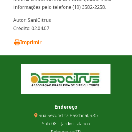
informações pelo telefone (19) 3582-2258.
Autor: SaniCitrus
Crédito: 02.04.07
Imprimir
Endereço
Rua Secundina Paschoal, 335
Sala 08 – Jardim Talarico
Bebedouro/SP