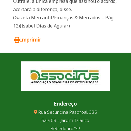
Cutrale, a única empresa que assinou o acordo,
acertará a diferença, disse.
(Gazeta Mercantil/Finanças & Mercados – Pág.
12)(Isabel Dias de Aguiar)
Imprimir
Endereço
Rua Secundina Paschoal, 335
Sala 08 – Jardim Talarico
Bebedouro/SP