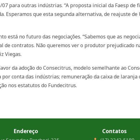
/07 para outras indústrias. “A proposta inicial da Faesp de
ada. Esperamos que esta segunda alternativa, de reajuste de 
to está no futuro das negociações. “Sabemos que as negoc
 de contratos. Não queremos ver o produtor prejudicado na
iz Viegas.
favor da adoção do Consecitrus, modelo semelhante ao Cons
ita por conta das indústrias; remuneração da caixa de laranj
ação nos estatutos do Fundecitrus.
Endereço
Contatos
ua Secundina Paschoal, 335
(17) 3343-5180