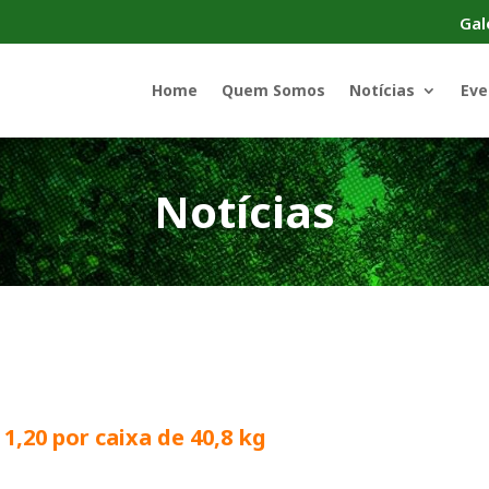
Gal
Home
Quem Somos
Notícias
Eve
Notícias
1,20 por caixa de 40,8 kg