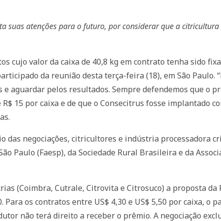
lta suas atenções para o futuro, por considerar que a citricult
s cujo valor da caixa de 40,8 kg em contrato tenha sido fixa
participado da reunião desta terça-feira (18), em São Paulo
es e aguardar pelos resultados. Sempre defendemos que o pr
 R$ 15 por caixa e de que o Consecitrus fosse implantado com
as.
cio das negociações, citricultores e indústria processadora
São Paulo (Faesp), da Sociedade Rural Brasileira e da Assoc
rias (Coimbra, Cutrale, Citrovita e Citrosuco) a proposta d
0. Para os contratos entre US$ 4,30 e US$ 5,50 por caixa, o
odutor não terá direito a receber o prêmio. A negociação ex