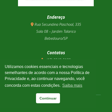
Endereço
Rua Secundina Paschoal, 335
Sala 08 – Jardim Talarico
Bebedouro/SP
Contatos
(17) 3343-5180
(17) 99123-9831
Utilizamos cookies essenciais e tecnologias
semelhantes de acordo com a nossa Política de
Privacidade e, ao continuar navegando, você
Cotação
concorda com estas condições.
Saiba mais
Clique e confira a cotação de todas as moedas.
Continuar
Associtrus
– Desenvolvido pela
Williarts