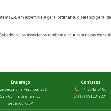
tem (26), em assembléia geral ordinária, o balanço geral de
 Bebedouro, os associados também discutiram novas estratég
Endereço
Contatos
ua Secundina Paschoal, 335
(17) 3343-5180
Sala 08 – Jardim Talarico
(17) 99123-9831
Bebedouro/SP