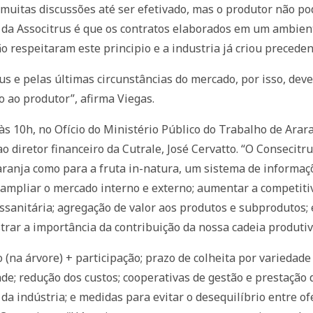
muitas discussões até ser efetivado, mas o produtor não po
o da Associtrus é que os contratos elaborados em um ambien
o respeitaram este principio e a industria já criou precede
trus e pelas últimas circunstâncias do mercado, por isso, dev
o ao produtor”, afirma Viegas.
às 10h, no Ofício do Ministério Público do Trabalho de Arar
 diretor financeiro da Cutrale, José Cervatto. “O Consecit
 laranja como para a fruta in-natura, um sistema de informa
e ampliar o mercado interno e externo; aumentar a competit
ossanitária; agregação de valor aos produtos e subprodutos;
trar a importância da contribuição da nossa cadeia produtiv
na árvore) + participação; prazo de colheita por variedade e
dade; redução dos custos; cooperativas de gestão e prestação 
da indústria; e medidas para evitar o desequilíbrio entre o