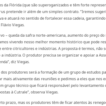
s da Flórida (que são superoganizados e têm forte represent
trus pretende ir além de um simples contrato. “Iremos suger
va e atuará no sentido de fortalecer essa cadeia, garantindo
 Flávio Viegas.
ivo – queda da safra norte-americana, aumento do preço do
tamos vivendo nosso melhor momento histórico que pode res
 entre citricultores e indústrias. A proposta é termos, nã
e a indústria. O produtor precisa se organizar e apoiar a Ass
nda”, diz Viegas.
o dos produtores será a formação de um grupo de estudos pa
ar mais ativamente das reuniões e pedimos a eles que nos 
 grupo técnico que ficará responsável pelo levantamento d
stas à Cutrale”, observa Viegas.
rto prazo, mas os produtores têm de ficar atentos às renego