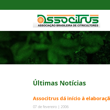
Últimas Notícias
Associtrus dá início à elaboraç
07 de fevereiro | 2006