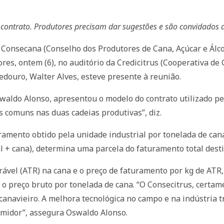
 contrato. Produtores precisam dar sugestões e são convidados a
 Consecana (Conselho dos Produtores de Cana, Açúcar e Álcoo
ores, ontem (6), no auditório da Credicitrus (Cooperativa de
douro, Walter Alves, esteve presente à reunião.
aldo Alonso, apresentou o modelo do contrato utilizado pel
s comuns nas duas cadeias produtivas”, diz.
amento obtido pela unidade industrial por tonelada de cana 
al + cana), determina uma parcela do faturamento total des
rável (ATR) na cana e o preço de faturamento por kg de ATR, 
a o preço bruto por tonelada de cana. “O Consecitrus, certa
 canavieiro. A melhora tecnológica no campo e na indústria t
umidor”, assegura Oswaldo Alonso.