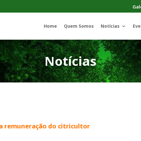
Gal
Home
Quem Somos
Notícias
Eve
Notícias
da remuneração do citricultor