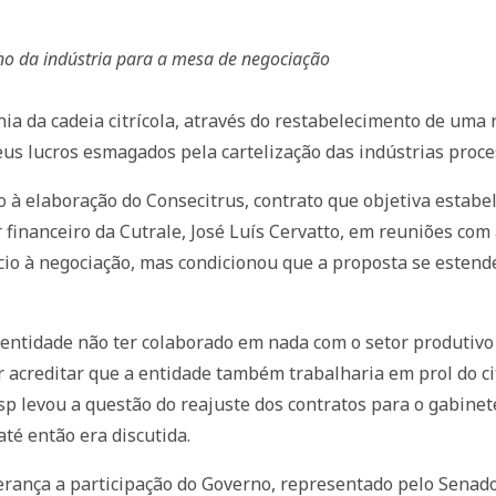
rno da indústria para a mesa de negociação
nia da cadeia citrícola, através do restabelecimento de uma
seus lucros esmagados pela cartelização das indústrias proc
cio à elaboração do Consecitrus, contrato que objetiva esta
or financeiro da Cutrale, José Luís Cervatto, em reuniões com 
nício à negociação, mas condicionou que a proposta se este
entidade não ter colaborado em nada com o setor produtivo 
 acreditar que a entidade também trabalharia em prol do citr
sp levou a questão do reajuste dos contratos para o gabine
até então era discutida.
rança a participação do Governo, representado pelo Senado