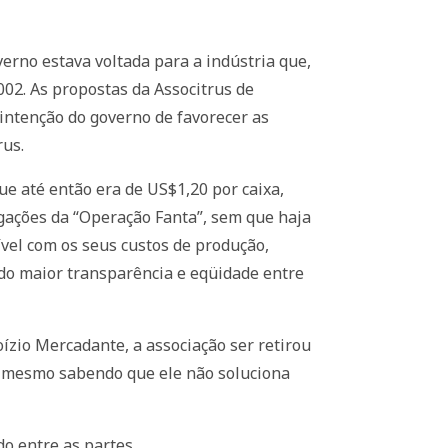
erno estava voltada para a indústria que,
02. As propostas da Associtrus de
 intenção do governo de favorecer as
rus.
que até então era de US$1,20 por caixa,
gações da “Operação Fanta”, sem que haja
ível com os seus custos de produção,
ndo maior transparência e eqüidade entre
ízio Mercadante, a associação ser retirou
, mesmo sabendo que ele não soluciona
o entre as partes.