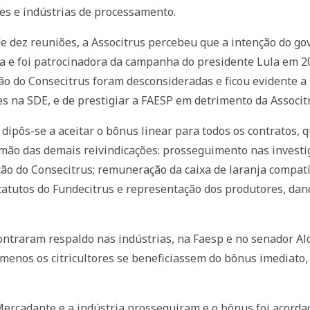
ores e indústrias de processamento.
e dez reuniões, a Associtrus percebeu que a intenção do gov
 e foi patrocinadora da campanha do presidente Lula em 20
ção do Consecitrus foram desconsideradas e ficou evidente a
s na SDE, e de prestigiar a FAESP em detrimento da Associt
s dipôs-se a aceitar o bônus linear para todos os contratos, 
mão das demais reivindicações: prosseguimento nas investi
ção do Consecitrus; remuneração da caixa de laranja compat
estatutos do Fundecitrus e representação dos produtores, da
ntraram respaldo nas indústrias, na Faesp e no senador Alo
 menos os citricultores se beneficiassem do bônus imediato
Mercadante e a indústria prosseguiram e o bônus foi acordad