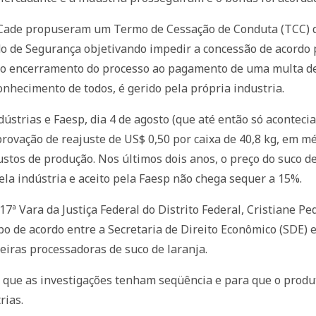
o Cade propuseram um Termo de Cessação de Conduta (TCC) qu
o de Segurança objetivando impedir a concessão de acordo 
a o encerramento do processo ao pagamento de uma multa de
onhecimento de todos, é gerido pela própria industria.
ústrias e Faesp, dia 4 de agosto (que até então só acontec
provação de reajuste de US$ 0,50 por caixa de 40,8 kg, em m
tos de produção. Nos últimos dois anos, o preço do suco de
la indústria e aceito pela Faesp não chega sequer a 15%.
 17ª Vara da Justiça Federal do Distrito Federal, Cristiane P
po de acordo entre a Secretaria de Direito Econômico (SDE) 
eiras processadoras de suco de laranja.
 que as investigações tenham seqüência e para que o produt
rias.