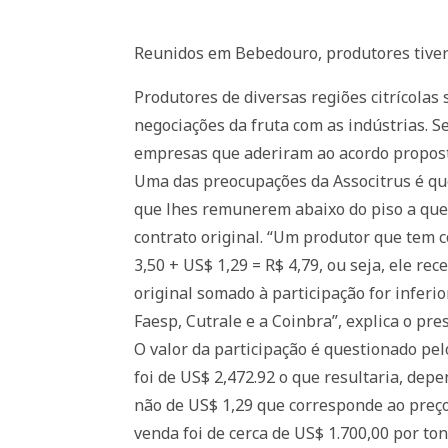
Reunidos em Bebedouro, produtores tivera
Produtores de diversas regiões citrícolas
negociações da fruta com as indústrias. S
empresas que aderiram ao acordo proposto
Uma das preocupações da Associtrus é qu
que lhes remunerem abaixo do piso a quem
contrato original. “Um produtor que tem co
3,50 + US$ 1,29 = R$ 4,79, ou seja, ele re
original somado à participação for inferi
Faesp, Cutrale e a Coinbra”, explica o pre
O valor da participação é questionado pe
foi de US$ 2,472.92 o que resultaria, depe
não de US$ 1,29 que corresponde ao preço
venda foi de cerca de US$ 1.700,00 por to