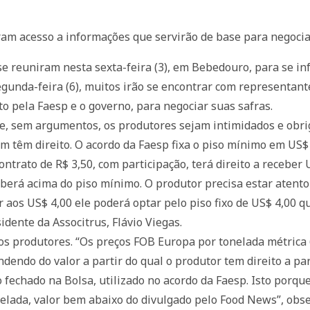
m acesso a informações que servirão de base para negociaç
 se reuniram nesta sexta-feira (3), em Bebedouro, para se i
egunda-feira (6), muitos irão se encontrar com representant
 pela Faesp e o governo, para negociar suas safras.
e, sem argumentos, os produtores sejam intimidados e obri
 têm direito. O acordo da Faesp fixa o piso mínimo em US$ 
ntrato de R$ 3,50, com participação, terá direito a receber U
ceberá acima do piso mínimo. O produtor precisa estar atento
or aos US$ 4,00 ele poderá optar pelo piso fixo de US$ 4,00 
sidente da Associtrus, Flávio Viegas.
los produtores. “Os preços FOB Europa por tonelada métrica 
ndendo do valor a partir do qual o produtor tem direito a pa
 fechado na Bolsa, utilizado no acordo da Faesp. Isto porq
nelada, valor bem abaixo do divulgado pelo Food News”, obse