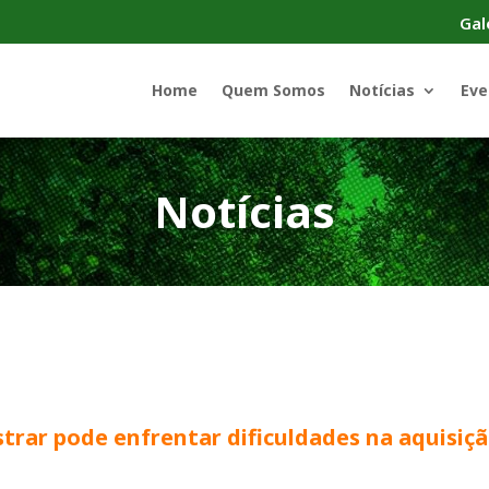
Gal
Home
Quem Somos
Notícias
Eve
Notícias
trar pode enfrentar dificuldades na aquisiçã