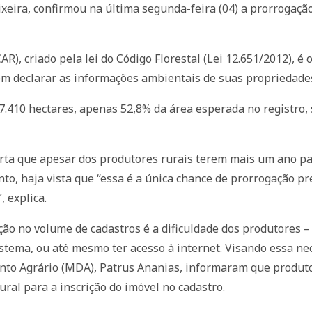
ixeira, confirmou na última segunda-feira (04) a prorrogaç
R), criado pela lei do Código Florestal (Lei 12.651/2012), é 
vem declarar as informações ambientais de suas propriedades
.410 hectares, apenas 52,8% da área esperada no registro,
ta que apesar dos produtores rurais terem mais um ano par
o, haja vista que “essa é a única chance de prorrogação pre
, explica.
ão no volume de cadastros é a dificuldade dos produtores 
istema, ou até mesmo ter acesso à internet. Visando essa ne
nto Agrário (MDA), Patrus Ananias, informaram que produto
ural para a inscrição do imóvel no cadastro.