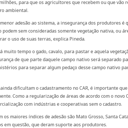
 milhões, para que os agricultores que recebem ou que vão r
ro ambiental.
 menor adesão ao sistema, a insegurança dos produtores é q
 podem sem consideradas somente vegetação nativa, ou área
ar o uso de suas terras, explica Pineda.
á muito tempo o gado, cavalo, para pastar e aquela vegetaçã
urança de que parte daquele campo nativo será separado par
istérios para separar algum pedaço desse campo nativo para
 ainda dificultam o cadastramento no CAR, é importante qu
mente. Como a regularização de áreas de acordo com o novo C
cialização com indústrias e cooperativas sem o cadastro.
 os maiores índices de adesão são Mato Grosso, Santa Catar
dos em questão, que deram suporte aos produtores.