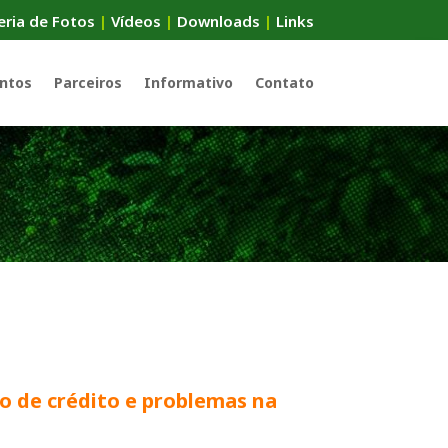
eria de Fotos
|
Vídeos
|
Downloads
|
Links
ntos
Parceiros
Informativo
Contato
o de crédito e problemas na