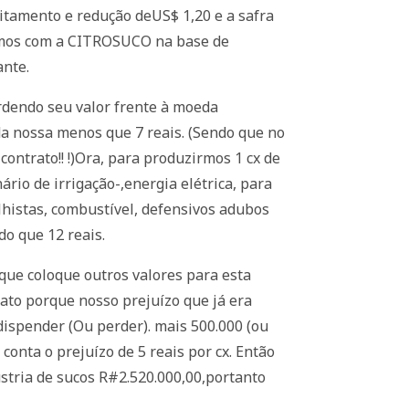
itamento e redução deUS$ 1,20 e a safra
iamos com a CITROSUCO na base de
ante.
rdendo seu valor frente à moeda
da nossa menos que 7 reais. (Sendo que no
ontrato!! !)Ora, para produzirmos 1 cx de
rio de irrigação-,energia elétrica, para
lhistas, combustível, defensivos adubos
do que 12 reais.
ue coloque outros valores para esta
rato porque nosso prejuízo que já era
dispender (Ou perder). mais 500.000 (ou
conta o prejuízo de 5 reais por cx. Então
ustria de sucos R#2.520.000,00,portanto