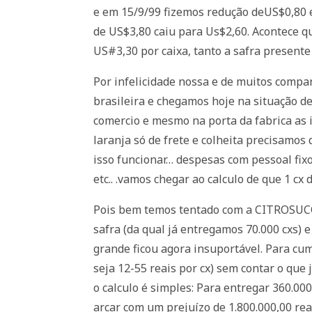
e em 15/9/99 fizemos redução deUS$0,80 e
de US$3,80 caiu para Us$2,60. Acontece 
US#3,30 por caixa, tanto a safra present
Por infelicidade nossa e de muitos compa
brasileira e chegamos hoje na situação d
comercio e mesmo na porta da fabrica as i
laranja só de frete e colheita precisamos
isso funcionar… despesas com pessoal fix
etc.. .vamos chegar ao calculo de que 1 cx
Pois bem temos tentado com a CITROSUCO 
safra (da qual já entregamos 70.000 cxs) 
grande ficou agora insuportável. Para cum
seja 12-55 reais por cx) sem contar o que 
o calculo é simples: Para entregar 360.00
arcar com um prejuízo de 1.800.000,00 rea