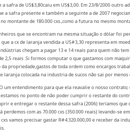
 a safra de US$3,80caiu em US$3,00. Em 23/8/2000 outro ad
que a safra presente e também a seguinte a de 2007 negoc
e no montante de 180.000 cxs.,como a futura no mesmo mont
nheiros que se encontram na mesma situação o dólar foi pe
e que a cx de laranja vendida a US#3,30 representa em moe
ndústrias chegam a pagar 13 e 14 reais para quem não tem c
 de 2,5 reais .Si formos computar o que gastamos com maquiná
o da propriedade,gastos de toda ordem como encargos traba
 de laranja colocada na industria de sucos não sai por menos 
um entendimento para que ela reavalie o nosso contrato; q
e estamos no ponto de não poder cumprir o restante do cont
prir e entregar o restante dessa safra (2006) teríamos que 
já perdemos com as 70.000 cxs (350.000 reais) levando-se em 
0 cxs vamos precisar gastar R#4.320.000,00 e receber da ind
is.