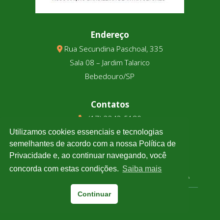
Endereço
Rua Secundina Paschoal, 335
Sala 08 – Jardim Talarico
Bebedouro/SP
Contatos
(17) 3343-5180
(17) 99123-9831
Utilizamos cookies essenciais e tecnologias
semelhantes de acordo com a nossa Política de
Privacidade e, ao continuar navegando, você
Cotação
concorda com estas condições.
Saiba mais
Clique e confira a cotação de todas as moedas.
Continuar
Associtrus
– Desenvolvido pela
Williarts