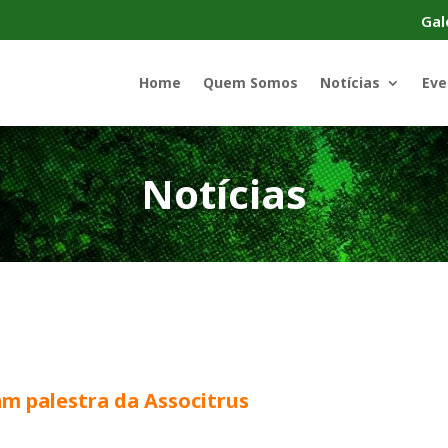
Gal
Home
Quem Somos
Notícias
Eve
Notícias
am palestra da Associtrus