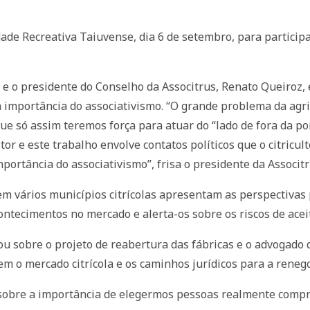
dade Recreativa Taiuvense, dia 6 de setembro, para particip
, e o presidente do Conselho da Associtrus, Renato Queiroz,
a importância do associativismo. “O grande problema da agric
ue só assim teremos força para atuar do “lado de fora da por
ltor e este trabalho envolve contatos políticos que o citric
ortância do associativismo”, frisa o presidente da Associtru
em vários municípios citrícolas apresentam as perspectivas
acontecimentos no mercado e alerta-os sobre os riscos de ace
u sobre o projeto de reabertura das fábricas e o advogado d
m o mercado citrícola e os caminhos jurídicos para a renego
 sobre a importância de elegermos pessoas realmente comp