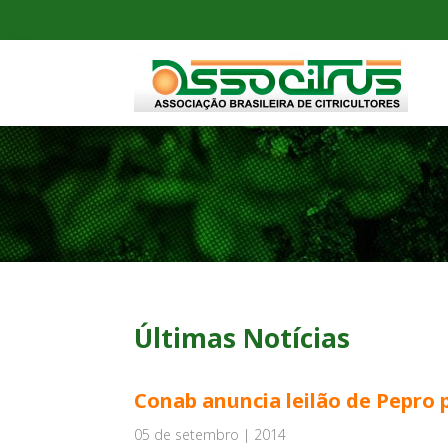
Últimas Notícias
Conab anuncia leilão de Pepro p
05 de setembro | 2014