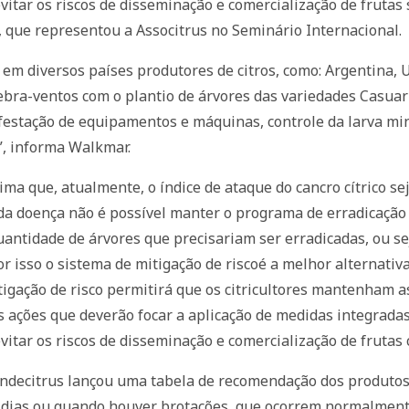
itar os riscos de disseminação e comercialização de frutas 
 que representou a Associtrus no Seminário Internacional.
 em diversos países produtores de citros, como: Argentina, U
ebra-ventos com o plantio de árvores das variedades Casuari
infestação de equipamentos e máquinas, controle da larva mi
s”, informa Walkmar.
ma que, atualmente, o índice de ataque do cancro cítrico sej
da doença não é possível manter o programa de erradicação 
ntidade de árvores que precisariam ser erradicadas, ou sej
por isso o sistema de mitigação de riscoé a melhor alternati
tigação de risco permitirá que os citricultores mantenham a
 ações que deverão focar a aplicação de medidas integrad
vitar os riscos de disseminação e comercialização de frutas
undecitrus lançou uma tabela de recomendação dos produtos 
1 dias ou quando houver brotações, que ocorrem normalment