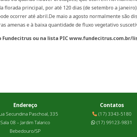
a florada principal, por até 120 dias (de setembro a janeiro)
pode ocorrer até abril.De maio a agosto normalmente são di
as amenas e à baixa quantidade de fluxo vegetativo suscetív
o Fundecitrus ou na lista PIC
www.fundecitrus.com.br/li
Endereço
Contatos
ua Secundina Paschoal, 335
(17) 3343-5180
Sala 08 – Jardim Talarico
(17) 99123-9831
Bebedouro/SP