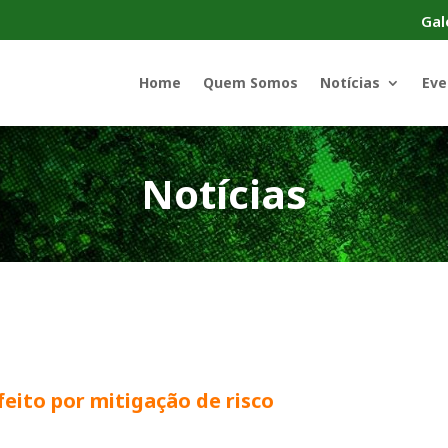
Gal
Home
Quem Somos
Notícias
Eve
Notícias
feito por mitigação de risco