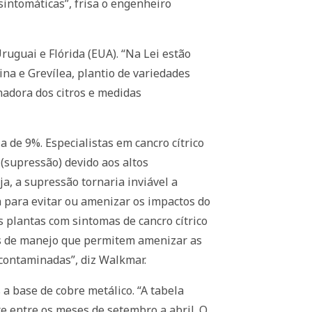
sintomáticas”, frisa o engenheiro
ruguai e Flórida (EUA). “Na Lei estão
na e Grevílea, plantio de variedades
nadora dos citros e medidas
a de 9%. Especialistas em cancro cítrico
(supressão) devido aos altos
a, a supressão tornaria inviável a
va para evitar ou amenizar os impactos do
s plantas com sintomas de cancro cítrico
as de manejo que permitem amenizar as
 contaminadas”, diz Walkmar.
a base de cobre metálico. “A tabela
e entre os meses de setembro a abril. O