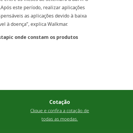
.Após este período, realizar aplicações
spensáveis as aplicações devido à baixa
el à doença”, explica Walkmar.
stapic
onde constam os produtos
Cotação
Clique e confira a cotação de
todas as moedas.