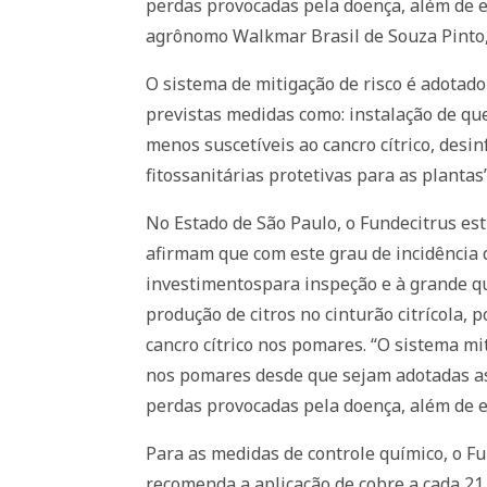
perdas provocadas pela doença, além de ev
agrônomo Walkmar Brasil de Souza Pinto,
O sistema de mitigação de risco é adotado
previstas medidas como: instalação de qu
menos suscetíveis ao cancro cítrico, des
fitossanitárias protetivas para as planta
No Estado de São Paulo, o Fundecitrus esti
afirmam que com este grau de incidência 
investimentospara inspeção e à grande qua
produção de citros no cinturão citrícola, 
cancro cítrico nos pomares. “O sistema mi
nos pomares desde que sejam adotadas as
perdas provocadas pela doença, além de e
Para as medidas de controle químico, o F
recomenda a aplicação de cobre a cada 2