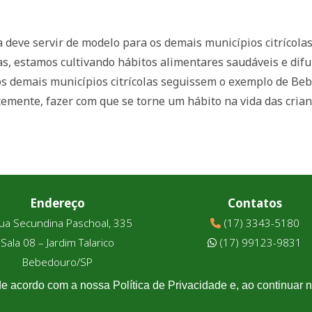
 deve servir de modelo para os demais municípios citrícola
as, estamos cultivando hábitos alimentares saudáveis e di
 os demais municípios citrícolas seguissem o exemplo de B
emente, fazer com que se torne um hábito na vida das crianç
Endereço
Contatos
ua Secundina Paschoal, 335
(17) 3343-5180
Sala 08 – Jardim Talarico
(17) 99123-9831
Bebedouro/SP
de acordo com a nossa Política de Privacidade e, ao continuar
Associtrus
– Desenvolvido pela
Williarts