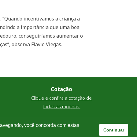
s. “Quando incentivamos a criança a
fundindo a importância que uma boa
ebedouro, conseguiríamos aumentar o
as”, observa Flávio Viegas.
Cotação
Clique e confira a cotação de
todas as moedas.
 navegando, você concorda com estas
Continuar