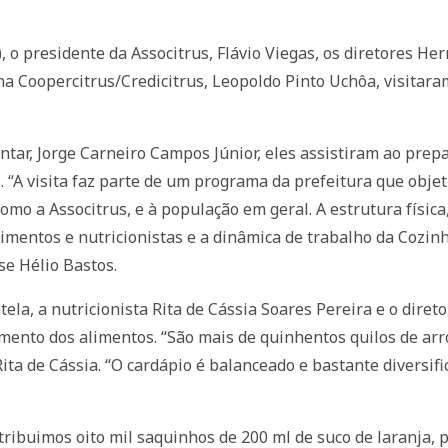
, o presidente da Associtrus, Flávio Viegas, os diretores He
a Coopercitrus/Credicitrus, Leopoldo Pinto Uchôa, visitaram
ntar, Jorge Carneiro Campos Júnior, eles assistiram ao prep
. “A visita faz parte de um programa da prefeitura que objet
omo a Associtrus, e à população em geral. A estrutura física
mentos e nutricionistas e a dinâmica de trabalho da Cozinh
se Hélio Bastos.
la, a nutricionista Rita de Cássia Soares Pereira e o direto
ento dos alimentos. “São mais de quinhentos quilos de arroz
Rita de Cássia. “O cardápio é balanceado e bastante diversif
tribuimos oito mil saquinhos de 200 ml de suco de laranja, 