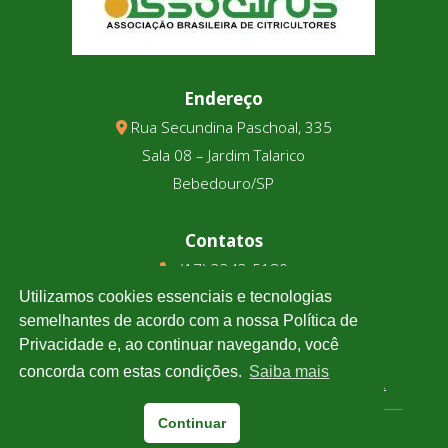
Endereço
Rua Secundina Paschoal, 335
Sala 08 – Jardim Talarico
Bebedouro/SP
Contatos
(17) 3343-5180
(17) 99123-9831
Utilizamos cookies essenciais e tecnologias
semelhantes de acordo com a nossa Política de
Privacidade e, ao continuar navegando, você
Cotação
concorda com estas condições.
Saiba mais
Clique e confira a cotação de todas as moedas.
Continuar
Associtrus
– Desenvolvido pela
Williarts