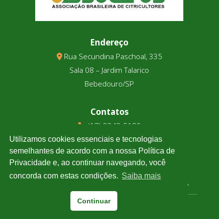
Endereço
Rua Secundina Paschoal, 335
Sala 08 – Jardim Talarico
Bebedouro/SP
Contatos
(17) 3343-5180
(17) 99123-9831
Utilizamos cookies essenciais e tecnologias
semelhantes de acordo com a nossa Política de
Privacidade e, ao continuar navegando, você
Cotação
concorda com estas condições.
Saiba mais
Clique e confira a cotação de todas as moedas.
Continuar
Associtrus
– Desenvolvido pela
Williarts