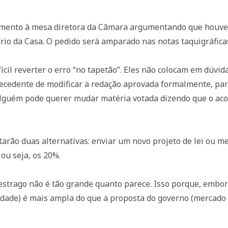
imento à mesa diretora da Câmara argumentando que houve 
ário da Casa. O pedido será amparado nas notas taquigráfica
cil reverter o erro “no tapetão”. Eles não colocam em dúvi
edente de modificar a redação aprovada formalmente, para 
alguém pode querer mudar matéria votada dizendo que o aco
tarão duas alternativas: enviar um novo projeto de lei ou m
ou seja, os 20%.
strago não é tão grande quanto parece. Isso porque, embora
vidade) é mais ampla do que a proposta do governo (mercado 