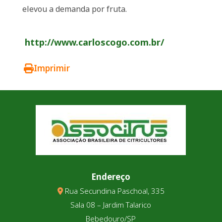
elevou a demanda por fruta.
http://www.carloscogo.com.br/
Imprimir
Endereço
Rua Secundina Paschoal, 335
Sala 08 – Jardim Talarico
Bebedouro/SP