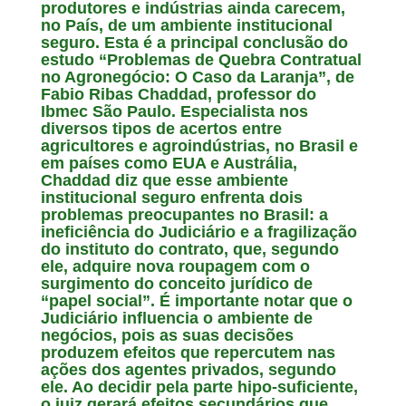
produtores e indústrias ainda carecem,
no País, de um ambiente institucional
seguro. Esta é a principal conclusão do
estudo “Problemas de Quebra Contratual
no Agronegócio: O Caso da Laranja”, de
Fabio Ribas Chaddad, professor do
Ibmec São Paulo. Especialista nos
diversos tipos de acertos entre
agricultores e agroindústrias, no Brasil e
em países como EUA e Austrália,
Chaddad diz que esse ambiente
institucional seguro enfrenta dois
problemas preocupantes no Brasil: a
ineficiência do Judiciário e a fragilização
do instituto do contrato, que, segundo
ele, adquire nova roupagem com o
surgimento do conceito jurídico de
“papel social”. É importante notar que o
Judiciário influencia o ambiente de
negócios, pois as suas decisões
produzem efeitos que repercutem nas
ações dos agentes privados, segundo
ele. Ao decidir pela parte hipo-suficiente,
o juiz gerará efeitos secundários que