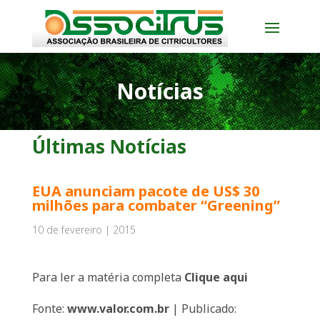
Notícias
Últimas Notícias
EUA anunciam pacote de US$ 30
milhões para combater “Greening”
10 de fevereiro | 2015
Para ler a matéria completa
Clique aqui
Fonte:
www.valor.com.br
| Publicado: