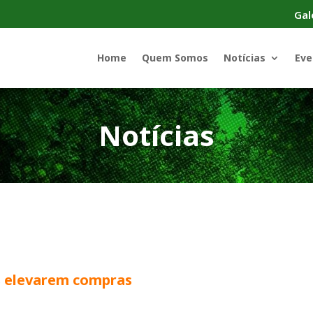
Gal
Home
Quem Somos
Notícias
Eve
Notícias
s elevarem compras