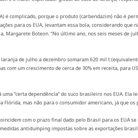
UA) é complicado, porque o produto (carbendazim) não é per
ções para os EUA, levantam essa bola, considerando que nã
ja, Margarete Boteon. “No último ano, nos seis meses de j
de laranja de julho a dezembro somaram 620 mil t (equivalen
mas com um crescimento de cerca de 30% em receita, para US
 uma “certa dependência” do suco brasileiro nos EUA. Ela 
a Flórida, mas não para o consumidor americano, já que os 
coincidem com o prazo final dado pelo Brasil para os EUA s
medidas antidumping impostas sobre as exportações brasile