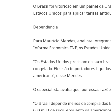
O Brasil foi vitorioso em um painel da O
Estados Unidos para aplicar tarifas antid
Dependência
Para Maurício Mendes, analista integrante
Informa Economics FNP, os Estados Unidos
“Os Estados Unidos precisam do suco brasi
congelado. Eles são importadores líquido
americano”, disse Mendes.
O especialista avalia que, por essas razõ
“O Brasil depende menos da compra dos EU
600 mil t de suco, enquanto os americanos