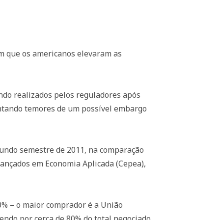
em que os americanos elevaram as
endo realizados pelos reguladores após
vantando temores de um possível embargo
gundo semestre de 2011, na comparação
vançados em Economia Aplicada (Cepea),
0% – o maior comprador é a União
endo por cerca de 80% do total negociado.