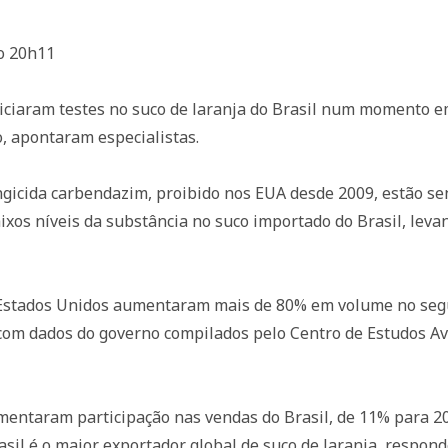
do 20h11
niciaram testes no suco de laranja do Brasil num momento 
, apontaram especialistas.
fungicida carbendazim, proibido nos EUA desde 2009, estão s
ixos níveis da substância no suco importado do Brasil, le
os Estados Unidos aumentaram mais de 80% em volume no se
com dados do governo compilados pelo Centro de Estudos A
entaram participação nas vendas do Brasil, de 11% para 2
sil é o maior exportador global de suco de laranja, respond