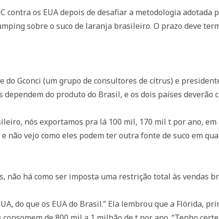
MC contra os EUA depois de desafiar a metodologia adotada
umping sobre o suco de laranja brasileiro. O prazo deve ter
 do Gconci (um grupo de consultores de cítrus) e presidente
 dependem do produto do Brasil, e os dois países deverão 
leiro, nós exportamos pra lá 100 mil, 170 mil t por ano, em
s e não vejo como eles podem ter outra fonte de suco em qu
es, não há como ser imposta uma restrição total às vendas br
A, do que os EUA do Brasil.” Ela lembrou que a Flórida, pri
 consomem de 800 mil a 1 milhão de t por ano. “Tenho certez