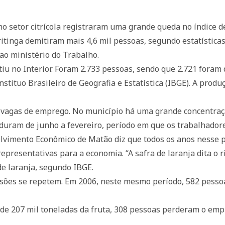
o setor citrícola registraram uma grande queda no índice 
ritinga demitiram mais 4,6 mil pessoas, segundo estatístic
ao ministério do Trabalho.
iu no Interior. Foram 2.733 pessoas, sendo que 2.721 foram 
stituo Brasileiro de Geografia e Estatística (IBGE). A produ
 vagas de emprego. No município há uma grande concentraçã
uram de junho a fevereiro, período em que os trabalhadore
volvimento Econômico de Matão diz que todos os anos nesse 
 representativas para a economia. “A safra de laranja dita o 
de laranja, segundo IBGE.
missões se repetem. Em 2006, neste mesmo período, 582 pes
 de 207 mil toneladas da fruta, 308 pessoas perderam o em