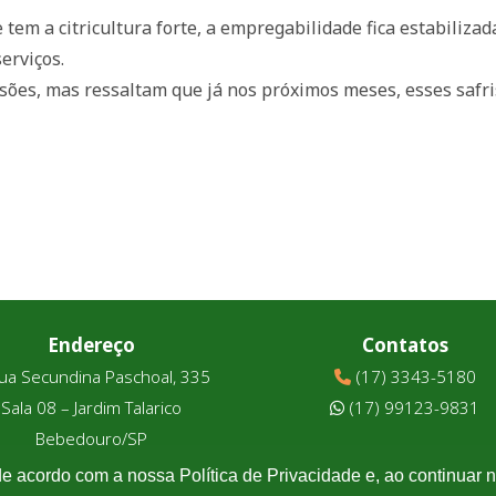
tem a citricultura forte, a empregabilidade fica estabiliza
erviços.
sões, mas ressaltam que já nos próximos meses, esses safri
Endereço
Contatos
ua Secundina Paschoal, 335
(17) 3343-5180
Sala 08 – Jardim Talarico
(17) 99123-9831
Bebedouro/SP
de acordo com a nossa Política de Privacidade e, ao continuar
Associtrus
– Desenvolvido pela
Williarts