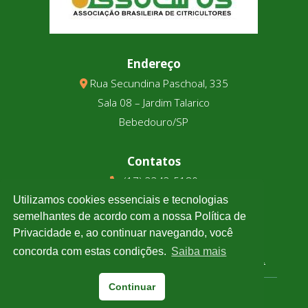
Endereço
Rua Secundina Paschoal, 335
Sala 08 – Jardim Talarico
Bebedouro/SP
Contatos
(17) 3343-5180
(17) 99123-9831
Utilizamos cookies essenciais e tecnologias
semelhantes de acordo com a nossa Política de
Privacidade e, ao continuar navegando, você
Cotação
concorda com estas condições.
Saiba mais
Clique e confira a cotação de todas as moedas.
Continuar
Associtrus
– Desenvolvido pela
Williarts