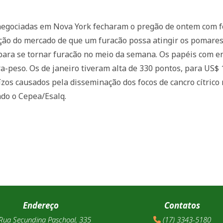
a negociadas em Nova York fecharam o pregão de ontem com 
ção do mercado de que um furacão possa atingir os pomares 
 para se tornar furacão no meio da semana. Os papéis com
a-peso. Os de janeiro tiveram alta de 330 pontos, para US$
os causados pela disseminação dos focos de cancro cítrico n
ndo o Cepea/Esalq.
Endereço
Contatos
ua Secundina Paschoal, 335
(17) 3343-5180