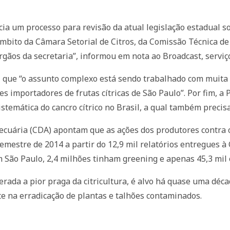
cia um processo para revisão da atual legislação estadual so
mbito da Câmara Setorial de Citros, da Comissão Técnica de C
órgãos da secretaria”, informou em nota ao Broadcast, servi
a, que “o assunto complexo está sendo trabalhado com muita a
es importadores de frutas cítricas de São Paulo”. Por fim, 
stemática do cancro cítrico no Brasil, a qual também precis
cuária (CDA) apontam que as ações dos produtores contra o
mestre de 2014 a partir do 12,9 mil relatórios entregues à
m São Paulo, 2,4 milhões tinham greening e apenas 45,3 mil o
iderada a pior praga da citricultura, é alvo há quase uma d
e na erradicação de plantas e talhões contaminados.