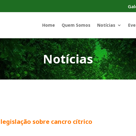
Gal
Home
Quem Somos
Notícias
Eve
Notícias
 legislação sobre cancro cítrico