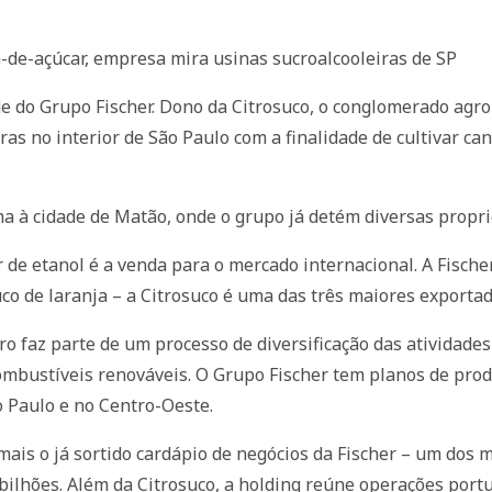
-de-açúcar, empresa mira usinas sucroalcooleiras de SP
e do Grupo Fischer. Dono da Citrosuco, o conglomerado agr
as no interior de São Paulo com a finalidade de cultivar c
ma à cidade de Matão, onde o grupo já detém diversas propri
r de etanol é a venda para o mercado internacional. A Fische
co de laranja – a Citrosuco é uma das três maiores exportad
 faz parte de um processo de diversificação das atividades 
mbustíveis renováveis. O Grupo Fischer tem planos de produz
 Paulo e no Centro-Oeste.
ais o já sortido cardápio de negócios da Fischer – um dos 
ilhões. Além da Citrosuco, a holding reúne operações portu