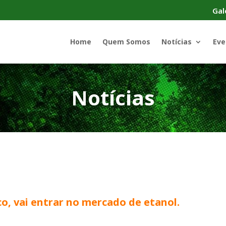
Gal
Home
Quem Somos
Notícias
Eve
Notícias
co, vai entrar no mercado de etanol.