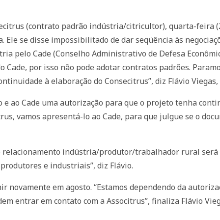
trus (contrato padrão indústria/citricultor), quarta-feira (
. Ele se disse impossibilitado de dar seqüência às negociaç
tria pelo Cade (Conselho Administrativo de Defesa Econômic
 Cade, por isso não pode adotar contratos padrões. Paramos
tinuidade à elaboração do Consecitrus”, diz Flávio Viegas, 
no e ao Cade uma autorização para que o projeto tenha conti
rus, vamos apresentá-lo ao Cade, para que julgue se o docum
 relacionamento indústria/produtor/trabalhador rural será 
 produtores e industriais”, diz Flávio.
nir novamente em agosto. “Estamos dependendo da autorizaç
m entrar em contato com a Associtrus”, finaliza Flávio Vieg