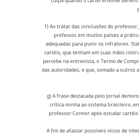
culpa quando o cartel envolve benefic
f) Ao tratar das conclusões do professor
professor, em muitos países a práti
adequadas para punir os infratores. ‘(
cartéis, que tenham em suas mãos instru
percebe na entrevista, o Termo de Compr
das autoridades, e que, somado a outros a
g) A frase destacada pelo Jornal demons
crítica minha ao sistema brasileiro, 
professor Connor após estudar cartéis
A fim de afastar possíveis vícios de int