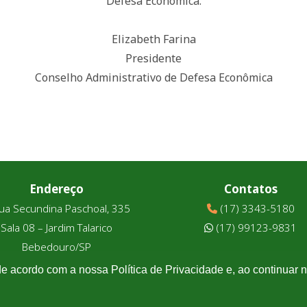
Defesa Econômica.
Elizabeth Farina
Presidente
Conselho Administrativo de Defesa Econômica
Endereço
Contatos
ua Secundina Paschoal, 335
(17) 3343-5180
Sala 08 – Jardim Talarico
(17) 99123-9831
Bebedouro/SP
de acordo com a nossa Política de Privacidade e, ao continuar
Associtrus
– Desenvolvido pela
Williarts