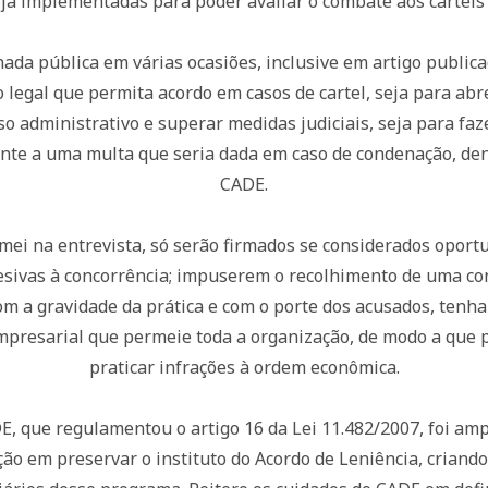
já implementadas para poder avaliar o combate aos cartéis 
nada pública em várias ocasiões, inclusive em artigo publica
legal que permita acordo em casos de cartel, seja para abre
o administrativo e superar medidas judiciais, seja para fa
ente a uma multa que seria dada em caso de condenação, den
CADE.
irmei na entrevista, só serão firmados se considerados oport
lesivas à concorrência; impuserem o recolhimento de uma co
om a gravidade da prática e com o porte dos acusados, tenha
presarial que permeie toda a organização, de modo a que p
praticar infrações à ordem econômica.
DE, que regulamentou o artigo 16 da Lei 11.482/2007, foi am
ção em preservar o instituto do Acordo de Leniência, criand