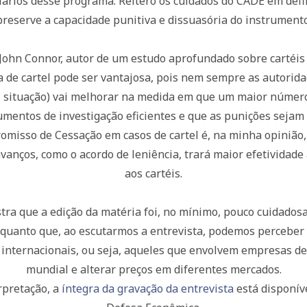
iários desse programa. Reitero os cuidados do CADE em defi
preserve a capacidade punitiva e dissuasória do instrumento
 John Connor, autor de um estudo aprofundado sobre cartéis
ca de cartel pode ser vantajosa, pois nem sempre as autori
tal situação) vai melhorar na medida em que um maior númer
mentos de investigação eficientes e que as punições sejam 
omisso de Cessação em casos de cartel é, na minha opinião
vanços, como o acordo de leniência, trará maior efetividad
aos cartéis.
tra que a edição da matéria foi, no mínimo, pouco cuidadosa
enquanto que, ao escutarmos a entrevista, podemos perceber
 internacionais, ou seja, aqueles que envolvem empresas de 
mundial e alterar preços em diferentes mercados.
erpretação, a
íntegra da gravação da entrevista
está disponíve