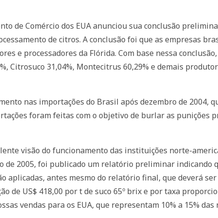
ento de Comércio dos EUA anunciou sua conclusão prelimina
rocessamento de citros. A conclusão foi que as empresas bras
tores e processadores da Flórida. Com base nessa conclusão
2%, Citrosuco 31,04%, Montecitrus 60,29% e demais produtor
ento nas importações do Brasil após dezembro de 2004, qua
tações foram feitas com o objetivo de burlar as punições pre
lente visão do funcionamento das instituições norte-americ
de 2005, foi publicado um relatório preliminar indicando q
rão aplicadas, antes mesmo do relatório final, que deverá se
ão de US$ 418,00 por t de suco 65º brix e por taxa proporci
nossas vendas para os EUA, que representam 10% a 15% das 