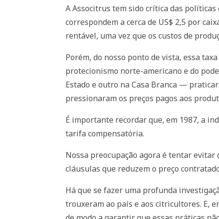
A Associtrus tem sido crítica das polític
correspondem a cerca de US$ 2,5 por caixa.
rentável, uma vez que os custos de produç
Porém, do nosso ponto de vista, essa tax
protecionismo norte-americano e do pode
Estado e outro na Casa Branca — praticara
pressionaram os preços pagos aos produto
É importante recordar que, em 1987, a in
tarifa compensatória.
Nossa preocupação agora é tentar evitar q
cláusulas que reduzem o preço contratado
Há que se fazer uma profunda investigaçã
trouxeram ao país e aos citricultores. E,
de modo a garantir que essas práticas não