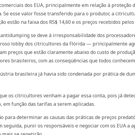
as comerciais dos EUA, principalmente em relação à proteção 
 Se esse valor fosse transferido para o produtor, a citricul
ão estão na faixa dos RS$ 14,60 e os preços recebidos pelos
a antidumping se deve à irresponsabilidade dos processadore
roso lobby dos citricultores da Flórida — principalmente 
m preços que estão claramente abaixo do custo de produção 
res brasileiros, com as conseqüências que todos conhecemos
dústria brasileira já havia sido condenada por prática de
ue os citricultores venham a pagar essa conta, pois já det
, em função das tarifas a serem aplicadas.
o para determinar as causas das práticas de preços predatór
 em seguida, punir os responsáveis e negociar com os EUA a a
 mais se repetirão.