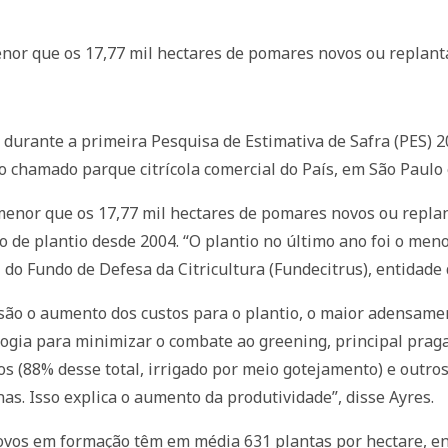
enor que os 17,77 mil hectares de pomares novos ou replan
a durante a primeira Pesquisa de Estimativa de Safra (PES)
o chamado parque citrícola comercial do País, em São Paulo
 menor que os 17,77 mil hectares de pomares novos ou repl
o de plantio desde 2004. “O plantio no último ano foi o menor
l do Fundo de Defesa da Citricultura (Fundecitrus), entidade
 são o aumento dos custos para o plantio, o maior adensam
gia para minimizar o combate ao greening, principal praga
os (88% desse total, irrigado por meio gotejamento) e outro
s. Isso explica o aumento da produtividade”, disse Ayres.
vos em formação têm em média 631 plantas por hectare, e