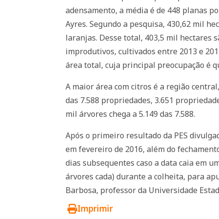
adensamento, a média é de 448 planas por
Ayres. Segundo a pesquisa, 430,62 mil he
laranjas. Desse total, 403,5 mil hectares 
improdutivos, cultivados entre 2013 e 201
área total, cuja principal preocupação é 
A maior área com citros é a região centra
das 7.588 propriedades, 3.651 propriedad
mil árvores chega a 5.149 das 7.588.
Após o primeiro resultado da PES divulga
em fevereiro de 2016, além do fechamento
dias subsequentes caso a data caia em u
árvores cada) durante a colheita, para apu
Barbosa, professor da Universidade Estad
Imprimir