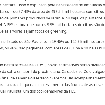
 hectare. “Isso é explicado pela necessidade de ampliação d
ctares – ou 87,43% da área de 492,54 mil hectares com citro
são de pomares produtivos de laranja, ou seja, os plantados 
4. A PES estima que outros 9,95 mil hectares de citros são
que as árvores sejam focos de greening.
l, no Estado de São Paulo, com 29,46% ou 126,85 mil hectare
es, ou 48%, são pequenas, com áreas de 0,1 ha a 10 ha. O 
do nesta terça-feira, (19/5), novas estimativas serão divul
 da safra em abril do próximo ano. Os dados serão divulga
m final de semana ou feriado. “Faremos um acompanhamento 
rar a taxa de queda e o crescimento das frutas até as novas 
ual Paulista, um dos coordenadores da PES.