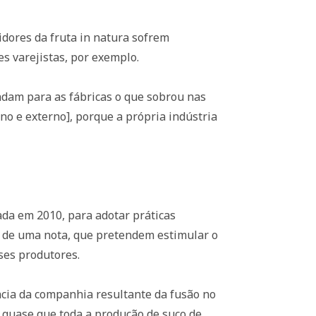
ores da fruta in natura sofrem
es varejistas, por exemplo.
ndam para as fábricas o que sobrou nas
no e externo], porque a própria indústria
iada em 2010, para adotar práticas
o de uma nota, que pretendem estimular o
ses produtores.
ncia da companhia resultante da fusão no
 quase que toda a produção de suco de