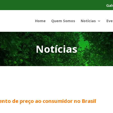
Gal
Home
Quem Somos
Notícias
Eve
Notícias
ento de preço ao consumidor no Brasil