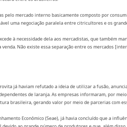
s pelo mercado interno basicamente composto por consumid
viável uma negociação paralela entre citricultores e os grand
 excede à necessidade dela aos mercadistas, que também ma
 venda. Não existe essa separação entre os mercados [inter
trovita já haviam refutado a ideia de utilizar a fusão, anunc
ndependentes de laranja. As empresas informaram, por mei
tura brasileira, gerando valor por meio de parcerias com es
hamento Econômico (Seae), já havia concluído que a influê
l devido ao grande número de produtores e que, além disso,