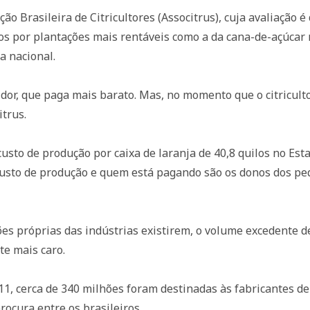
ação Brasileira de Citricultores (Associtrus), cuja avaliaçã
os por plantações mais rentáveis como a da cana-de-açúcar n
a nacional.
dor, que paga mais barato. Mas, no momento que o citriculto
itrus.
custo de produção por caixa de laranja de 40,8 quilos no Est
 custo de produção e quem está pagando são os donos dos pe
es próprias das indústrias existirem, o volume excedente d
te mais caro.
11, cerca de 340 milhões foram destinadas às fabricantes d
ocura entre os brasileiros.