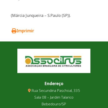
(Márcia Junqueira – S.Paulo (SP)).
Imprimir
Endereço
Rua Secundina Paschoal, 335
Sala 08 – Jardim Talarico
Bebedouro/SP