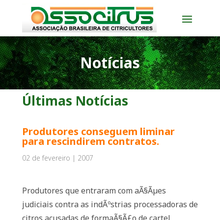
Notícias
Últimas Notícias
Produtores conseguem liminar
para rescindirem contratos.
02 de fevereiro | 2007
Produtores que entraram com aÃ§Ãµes
judiciais contra as indÃºstrias processadoras de
citros acusadas de formaÃ§Ã£o de cartel