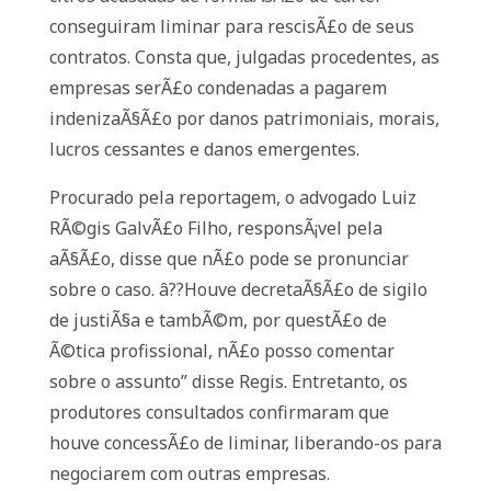
conseguiram liminar para rescisÃ£o de seus
contratos. Consta que, julgadas procedentes, as
empresas serÃ£o condenadas a pagarem
indenizaÃ§Ã£o por danos patrimoniais, morais,
lucros cessantes e danos emergentes.
Procurado pela reportagem, o advogado Luiz
RÃ©gis GalvÃ£o Filho, responsÃ¡vel pela
aÃ§Ã£o, disse que nÃ£o pode se pronunciar
sobre o caso. â??Houve decretaÃ§Ã£o de sigilo
de justiÃ§a e tambÃ©m, por questÃ£o de
Ã©tica profissional, nÃ£o posso comentar
sobre o assunto” disse Regis. Entretanto, os
produtores consultados confirmaram que
houve concessÃ£o de liminar, liberando-os para
negociarem com outras empresas.