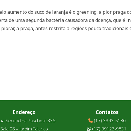
elo aumento do suco de laranja é o greening, a pior praga 
erta de uma segunda bactéria causadora da doença, que é inc
piorar, a praga, antes restrita a regiões pouco tradicionais
Endereço
Contatos
ua Secundina Paschoal, 335
(17) 3343-5180
Sala 08 – Jardim Talarico
(17) 99123-9831