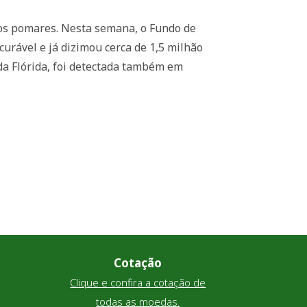
dos pomares. Nesta semana, o Fundo de
urável e já dizimou cerca de 1,5 milhão
 da Flórida, foi detectada também em
Cotação
Clique e confira a cotação de
todas as moedas.