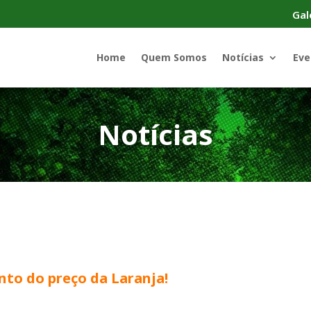
Gal
Home
Quem Somos
Notícias
Eve
Notícias
to do preço da Laranja!