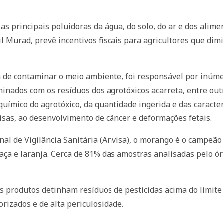
as principais poluidoras da água, do solo, do ar e dos alimen
l Murad, prevê incentivos fiscais para agricultores que di
m de contaminar o meio ambiente, foi responsável por inúme
nados com os resíduos dos agrotóxicos acarreta, entre out
uímico do agrotóxico, da quantidade ingerida e das caracter
isas, ao desenvolvimento de câncer e deformações fetais.
al de Vigilância Sanitária (Anvisa), o morango é o campeã
aça e laranja. Cerca de 81% das amostras analisadas pelo ó
 produtos detinham resíduos de pesticidas acima do limite
rizados e de alta periculosidade.