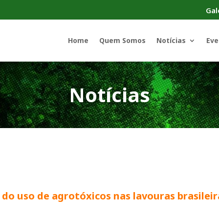
Gal
Home
Quem Somos
Notícias
Eve
Notícias
 do uso de agrotóxicos nas lavouras brasileir