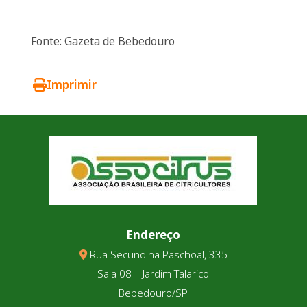
Fonte: Gazeta de Bebedouro
Imprimir
Endereço
Rua Secundina Paschoal, 335
Sala 08 – Jardim Talarico
Bebedouro/SP