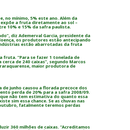
de, no mínimo, 5% este ano. Além da
 expõe a fruta diretamente ao sol –
re 10% e 15% da safra paulista.
ado”, diz Ademerval Garcia, presidente da
a doença, os produtores estão antecipando
indústrias estão abarrotadas da fruta
fruta. “Para se fazer 1 tonelada de
ra cerca de 240 caixas”, segundo Marcos
 Araraquarense, maior produtora de
a de junho causou a florada precoce dos
ento perda de 20% para a safra 2008/09.
z que não tem estimativa do quanto essa
iste sim essa chance. Se as chuvas nas
 outubro, fatalmente teremos perdas
duzir 360 milhões de caixas. “Acreditamos