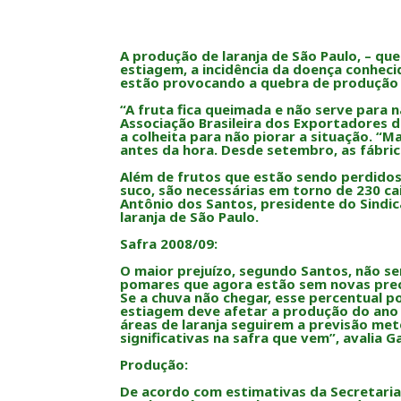
A produção de laranja de São Paulo, – que
estiagem, a incidência da doença conhec
estão provocando a quebra de produção n
“A fruta fica queimada e não serve para 
Associação Brasileira dos Exportadores d
a colheita para não piorar a situação. “
antes da hora. Desde setembro, as fábric
Além de frutos que estão sendo perdidos
suco, são necessárias em torno de 230 ca
Antônio dos Santos, presidente do Sindic
laranja de São Paulo.
Safra 2008/09:
O maior prejuízo, segundo Santos, não se
pomares que agora estão sem novas prec
Se a chuva não chegar, esse percentual p
estiagem deve afetar a produção do ano q
áreas de laranja seguirem a previsão me
significativas na safra que vem”, avalia Ga
Produção:
De acordo com estimativas da Secretaria 