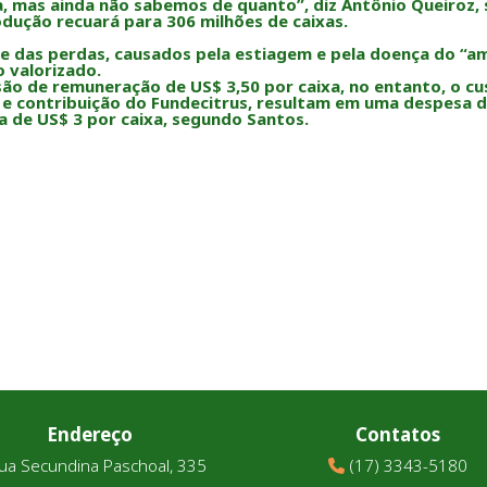
, mas ainda não sabemos de quanto”, diz Antônio Queiroz, 
odução recuará para 306 milhões de caixas.
das perdas, causados pela estiagem e pela doença do “ama
 valorizado.
são de remuneração de US$ 3,50 por caixa, no entanto, o cu
 e contribuição do Fundecitrus, resultam em uma despesa de 
ca de US$ 3 por caixa, segundo Santos.
Endereço
Contatos
ua Secundina Paschoal, 335
(17) 3343-5180