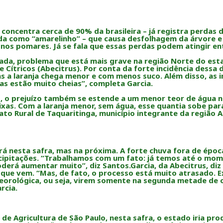
 concentra cerca de 90% da brasileira – já registra perdas 
ida como “amarelinho” – que causa desfolhagem da árvore e
os pomares. Já se fala que essas perdas podem atingir ent
nada, problema que está mais grave na região Norte do est
e Cítricos (Abecitrus). Por conta da forte incidência dess
Mas a laranja chega menor e com menos suco. Além disso, as 
as estão muito cheias”, completa Garcia.
, o prejuízo também se estende a um menor teor de água na 
ixas. Com a laranja menor, sem água, esse quantia sobe pa
ato Rural de Taquaritinga, município integrante da região
rá nesta safra, mas na próxima. A forte chuva fora de époc
ipitações. “Trabalhamos com um fato: já temos até o mom
oderá aumentar muito”, diz Santos.Garcia, da Abecitrus, di
ue vem. “Mas, de fato, o processo está muito atrasado. Ex
teorológica, ou seja, virem somente na segunda metade de
rcia.
de Agricultura de São Paulo, nesta safra, o estado iria pro