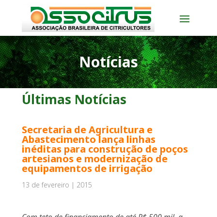
Notícias
Últimas Notícias
Secretaria de Agricultura e
Abastecimento lança linhas
inéditas para construção de poços
artesianos e modernização de
equipamentos de irrigação
13 de fevereiro | 2015