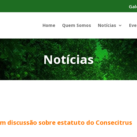
Gal
Home
Quem Somos
Notícias
Eve
Notícias
m discussão sobre estatuto do Consecitrus