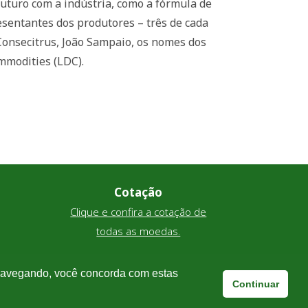
futuro com a indústria, como a fórmula de
esentantes dos produtores – três de cada
 Consecitrus, João Sampaio, os nomes dos
mmodities (LDC).
Cotação
Clique e confira a cotação de
todas as moedas.
 navegando, você concorda com estas
Continuar