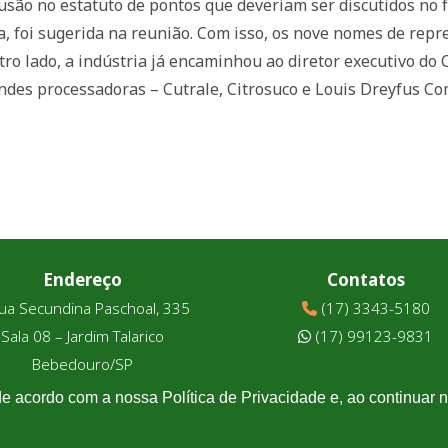
usão no estatuto de pontos que deveriam ser discutidos no 
a, foi sugerida na reunião. Com isso, os nove nomes de repr
tro lado, a indústria já encaminhou ao diretor executivo do
ndes processadoras – Cutrale, Citrosuco e Louis Dreyfus Co
Endereço
Contatos
ua Secundina Paschoal, 335
(17) 3343-5180
Sala 08 – Jardim Talarico
(17) 99123-9831
Bebedouro/SP
de acordo com a nossa Política de Privacidade e, ao continuar
Associtrus
– Desenvolvido pela
Williarts