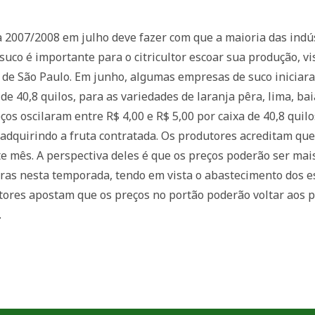
nja 2007/2008 em julho deve fazer com que a maioria das indú
suco é importante para o citricultor escoar sua produção, vi
do de São Paulo. Em junho, algumas empresas de suco inicia
de 40,8 quilos, para as variedades de laranja pêra, lima, ba
eços oscilaram entre R$ 4,00 e R$ 5,00 por caixa de 40,8 qui
adquirindo a fruta contratada. Os produtores acreditam que
e mês. A perspectiva deles é que os preços poderão ser mais 
as nesta temporada, tendo em vista o abastecimento dos es
tores apostam que os preços no portão poderão voltar aos 
.