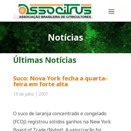
Notícias
Últimas Notícias
Suco: Nova York fecha a quarta-
feira em forte alta
19 de julho | 2007
O suco de laranja concentrado e congelado
(FCOJ) registrou sólidos ganhos na New York
Board of Trade (Nybot). A valorização foi