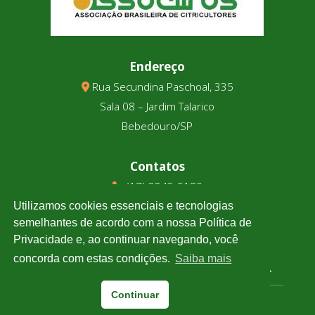
Endereço
Rua Secundina Paschoal, 335
Sala 08 – Jardim Talarico
Bebedouro/SP
Contatos
(17) 3343-5180
(17) 99123-9831
Utilizamos cookies essenciais e tecnologias
semelhantes de acordo com a nossa Política de
Privacidade e, ao continuar navegando, você
Cotação
concorda com estas condições.
Saiba mais
Clique e confira a cotação de todas as moedas.
Continuar
Associtrus
– Desenvolvido pela
Williarts