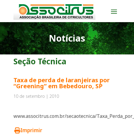
Notícias
Seção Técnica
Taxa de perda de laranjeiras por
“Greening” em Bebedouro, SP
10 de setembro | 2010
www.associtrus.com.br/secaotecnica/Taxa_Perda_por
Imprimir