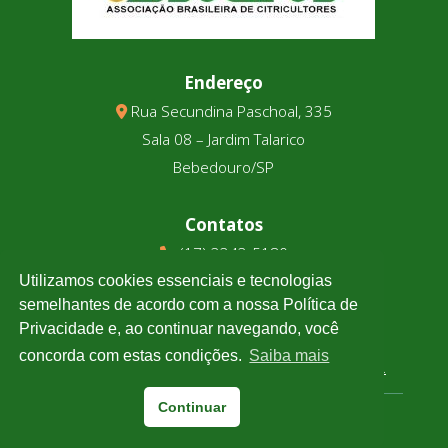
Endereço
Rua Secundina Paschoal, 335
Sala 08 – Jardim Talarico
Bebedouro/SP
Contatos
(17) 3343-5180
(17) 99123-9831
Utilizamos cookies essenciais e tecnologias
semelhantes de acordo com a nossa Política de
Privacidade e, ao continuar navegando, você
Cotação
concorda com estas condições.
Saiba mais
Clique e confira a cotação de todas as moedas.
Continuar
Associtrus
– Desenvolvido pela
Williarts