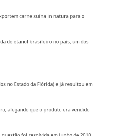
exportem carne suína in natura para o
da de etanol brasileiro no país, um dos
os no Estado da Flórida) e já resultou em
iro, alegando que o produto era vendido
A questão foi resolvida em junho de 2010,