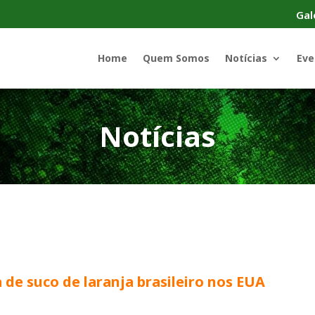
Gal
Home
Quem Somos
Notícias
Eve
Notícias
de suco de laranja brasileiro nos EUA