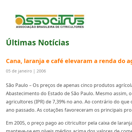
Últimas Notícias
Cana, laranja e café elevaram a renda do a
05 de janeiro | 2006
São Paulo – Os preços de apenas cinco produtos agrícol
Abastecimento do Estado de São Paulo. Mesmo assim, o 
agricultores (IPR) de 7,39% no ano. Ao contrário do que
ano passado. As cotações favoreceram os principais prod
Em 2005, o preço pago ao citricultor pela caixa de lar
manteve-se em níveis médios acima dos valores de comer