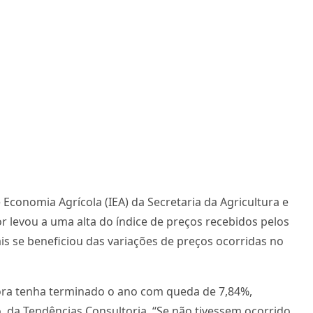
conomia Agrícola (IEA) da Secretaria da Agricultura e
levou a uma alta do índice de preços recebidos pelos
is se beneficiou das variações de preços ocorridas no
mbora tenha terminado o ano com queda de 7,84%,
 da Tendências Consultoria. “Se não tivessem ocorrido