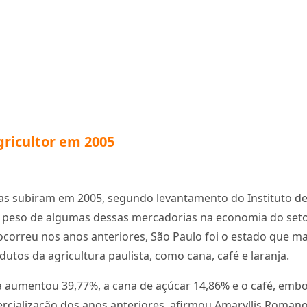
gricultor em 2005
as subiram em 2005, segundo levantamento do Instituto de E
peso de algumas dessas mercadorias na economia do setor 
 ocorreu nos anos anteriores, São Paulo foi o estado que ma
utos da agricultura paulista, como cana, café e laranja.
anja aumentou 39,77%, a cana de açúcar 14,86% e o café, e
cialização dos anos anteriores, afirmou Amaryllis Romano,