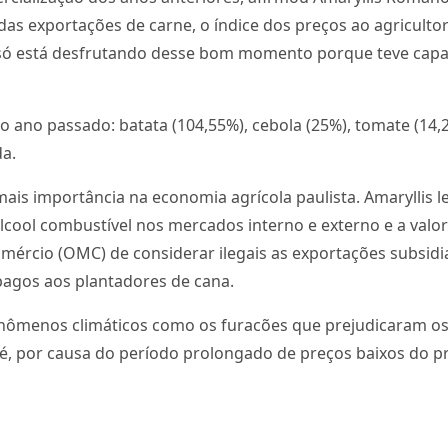
as exportações de carne, o índice dos preços ao agricultor 
o só está desfrutando desse bom momento porque teve cap
no ano passado: batata (104,55%), cebola (25%), tomate (14
a.
 mais importância na economia agrícola paulista. Amarylli
álcool combustível nos mercados interno e externo e a valo
mércio (OMC) de considerar ilegais as exportações subsidi
 pagos aos plantadores de cana.
enômenos climáticos como os furacões que prejudicaram o
fé, por causa do período prolongado de preços baixos do 