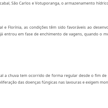
cabal, São Carlos e Votuporanga, o armazenamento hídrico 
l e Florínia, as condições têm sido favoráveis ao desenv
oja já entrou em fase de enchimento de vagens, quando o 
hal a chuva tem ocorrido de forma regular desde o fim d
roliferação das doenças fúngicas nas lavouras e exigem mo