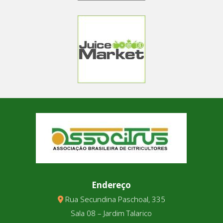
Endereço
Rua Secundina Paschoal, 335
Sala 08 – Jardim Talarico